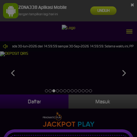
×
ZONA338 Aplikasi Mobile
UNDUH
Jangan tampilkan lagi hari ini
 Sports pada 30-Jun-2026 dari 14.59.59 sampai 30-Sep-2026 14.59.59. Selama waktu ini, PP Vir
Daftar
Masuk
JACKPOT
PLAY