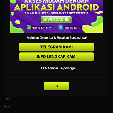
sekarang menangkan semua game online paling seru yang hanya ada di ZONA 338.
Kebijaksanaan
Platform
Tentang ZONA338
Promosi
Mainkan Gamenya & Rasakan Sensasinya!
Responsible Gambling
Loyalty
Pusat Bantuan
Referral
TELEGRAM KAMI
Syarat dan Ketentuan
INFO LENGKAP KAMI
Kategori
Dukungan
100% Aman & Terpercaya!
Hot Games
Slots
OK
Live Casino
Race
Togel