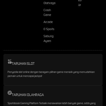
Olahraga
Crash
Game
Arcade
E-Sports
Sabung
Ayam
TARUHAN SLOT
Penyedia slot online dengan beragam pilihan game menarik yang memudahkan
pemain untuk mencapai jackpot
TARUHAN OLAHRAGA
Sportsbook Gaming Platform Terbaik menawarkan lebih banyak game, odds yang