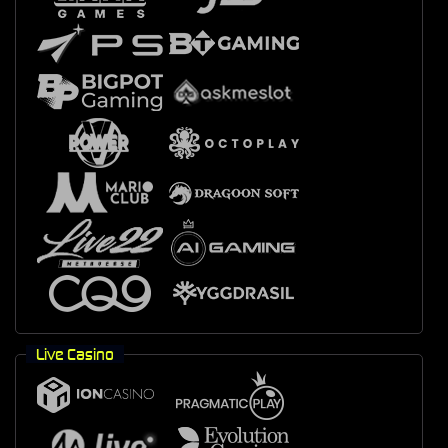
Live Casino