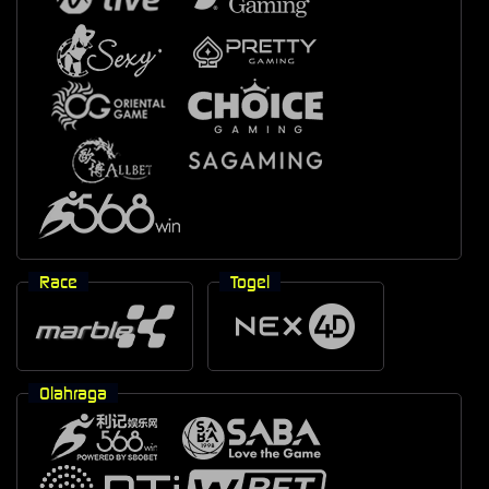
Race
Togel
Olahraga