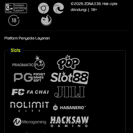
©2026 ZONA338. Hak cipta
dilindungi | 18+
Platform Penyedia Layanan
Slots