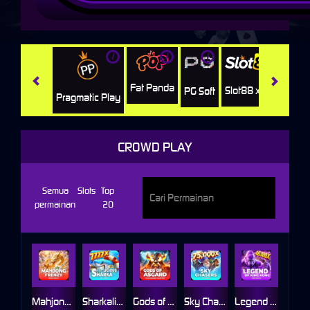
i
i
i
i
i
Facha
Fat Panda
Slot88 x PP
PG Soft
Pragmatic Play
CROWD PLAY
Semua
Slots
Top
permainan
20
Mahjong Frenzy
Sharkalicious
Gods of Asgard
Sky Chasers
Legend of King Kong