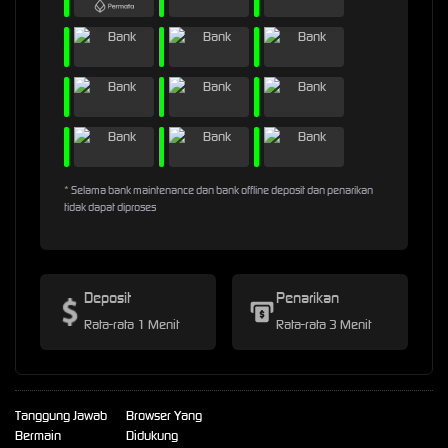
* Selama bank maintenance dan bank offline deposit dan penarikan
tidak dapat diproses
Deposit
Penarikan
Rata-rata 1 Menit
Rata-rata 3 Menit
Tanggung Jawab
Browser Yang
Bermain
Didukung