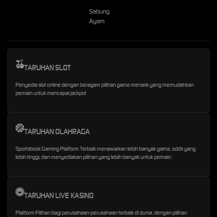
Sabung
Ayam
TARUHAN SLOT
Penyedia slot online dengan beragam pilihan game menarik yang memudahkan
pemain untuk mencapai jackpot
TARUHAN OLAHRAGA
Sportsbook Gaming Platform Terbaik menawarkan lebih banyak game, odds yang
lebih tinggi, dan menyediakan pilihan yang lebih banyak untuk pemain.
TARUHAN LIVE KASINO
Platform Pilihan bagi perusahaan-perusahaan terbaik di dunia, dengan pilihan