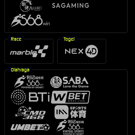
Race
Togel
Olahraga