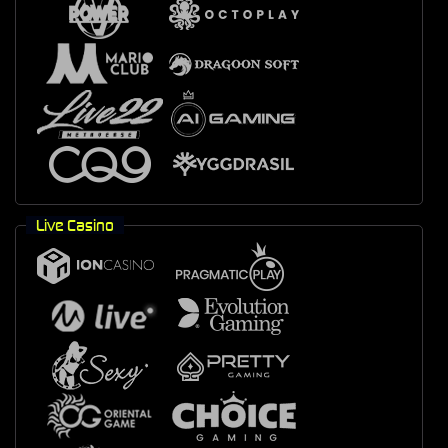
Live Casino