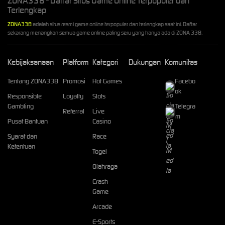
ZONA338 - Daftar Situs Game Online Terpopuler dan
Terlengkap
ZONA338
adalah situs resmi game online terpopuler dan terlengkap saat ini. Daftar
sekarang menangkan semua game online paling seru yang hanya ada di ZONA 338.
Kebijaksanaan
Platform
Kategori
Dukungan
Komunitas
Tentang ZONA338
Promosi
Hot Games
Facebo
ok
Responsible
Loyalty
Slots
Gambling
Telegra
Referral
Live
m
Pusat Bantuan
Casino
Syarat dan
Race
Ketentuan
Togel
Olahraga
Crash
Game
Arcade
E-Sports