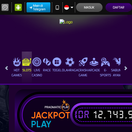
Main di
MASUK
DAFTAR
Telegram
HOT
SLOTS
LIVE
RACE
TOGEL
OLAHRAGA
CRASH
ARCADE
E-
SABUNG
PROM
GAMES
CASINO
GAME
SPORTS
AYAM
IDR
12,743,
JACKPOT
PLAY