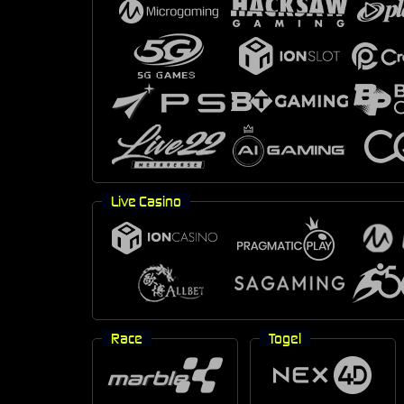
Live Casino
Race
Togel