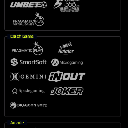
Crash Game
Arcade