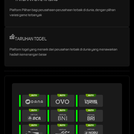
Platform Pilihan bagi perusahaan-perusahaan terbaik di dunia, dengan pilihan
variasi game terbanyak
TARUHAN TOGEL
Platform togel yang menarik dari perusahan terbaik di dunia yang menawarkan
hadiah kemenangan besar