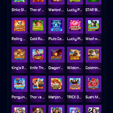
Strike Storm
Thor of Mars
Warlord Lu Bu
Lucky Panda
STAR Bingo
Rolling Panda
Gold Rush Party
Pluto Gems
Lucky Piggy
Woof-woof Paradise
King's Return
Knife Throwing Show
Dragon's Expedition
Wilderness Lion
Goldmine Blast
Penguin Smash
Thor vs Loki
Mahjong Gold 3
TRICK OR TREAT
Sushi Match