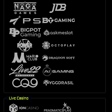
Live Casino