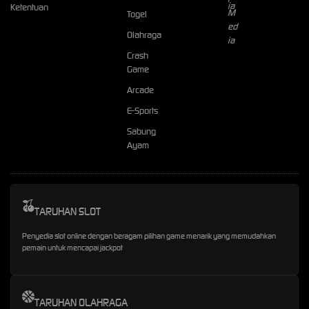
Ketentuan
Togel
Olahraga
Crash
Game
Arcade
E-Sports
Sabung
Ayam
TARUHAN SLOT
Penyedia slot online dengan beragam pilihan game menarik yang memudahkan
pemain untuk mencapai jackpot
TARUHAN OLAHRAGA