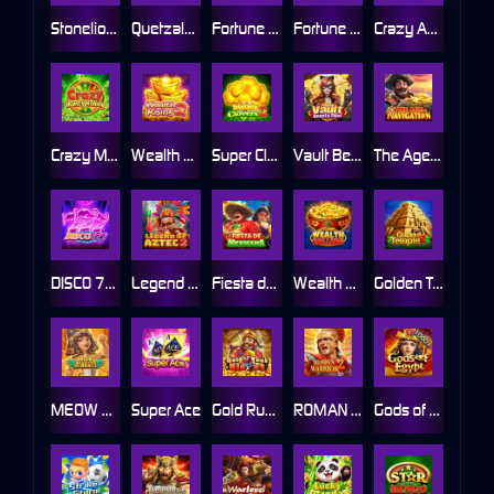
Stonelions
Quetzalcoatl
Fortune Horse
Fortune Toto 4D
Crazy ATM
Crazy Money Rolling
Wealth Rising 2
Super Clovers 2
Vault Beauty Thief
The Age Of Navigation
DISCO 777
Legend of Aztec2
Fiesta de Mexicana
Wealth Rolling
Golden Temple2
MEOW DYNASTY
Super Ace
Gold Rush Blast
ROMAN WARRIOR2
Gods of Egypt