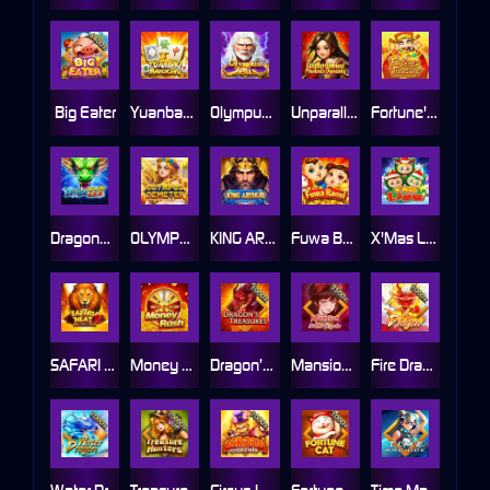
Big Eater
Yuanbao Mahjong
Olympus - Zeus
Unparalleled Phoenix Dynasty
Fortune's Treasure
Dragon777
OLYMPUS DEMETER
KING ARTHUR
Fuwa Baoxi
X'Mas LABUBU
SAFARI HEAT 2-MULTIPLY FUN
Money Rush
Dragon’s Treasures
Mansion Battle Royale
Fire Dragon