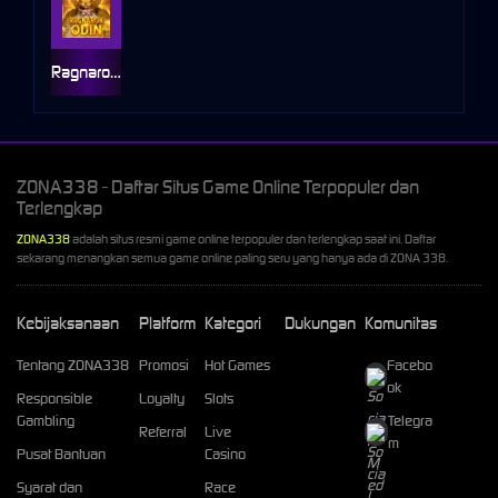
Ragnarok Odin
ZONA338 - Daftar Situs Game Online Terpopuler dan
Terlengkap
ZONA338
adalah situs resmi game online terpopuler dan terlengkap saat ini. Daftar
sekarang menangkan semua game online paling seru yang hanya ada di ZONA 338.
Kebijaksanaan
Platform
Kategori
Dukungan
Komunitas
Tentang ZONA338
Promosi
Hot Games
Facebo
ok
Responsible
Loyalty
Slots
Gambling
Telegra
Referral
Live
m
Pusat Bantuan
Casino
Syarat dan
Race