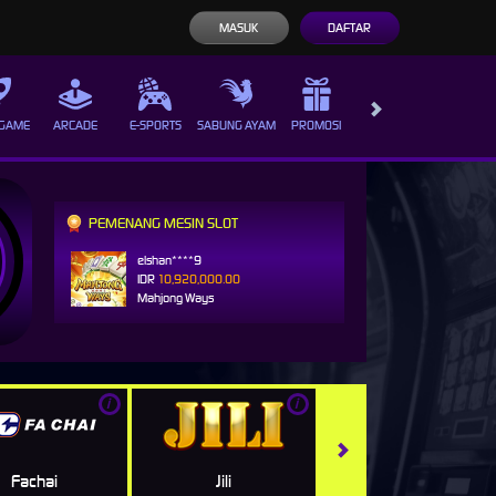
MASUK
DAFTAR
 GAME
ARCADE
E-SPORTS
SABUNG AYAM
PROMOSI
PEMENANG MESIN SLOT
elshan****9
IDR
10,920,000.00
Mahjong Ways
elshan****9
IDR
4,408,000.00
Mahjong Ways
i
i
i
had****8
IDR
2,276,880.00
No Limit City
Gates of Olympus Super Scatter
Fachai
Jili
had****8