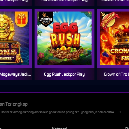
House of Lions Megaways Jackpot Play
Egg Rush Jackpot Play
Crown of Fire 
dan Terlengkap
ini. Daftar sekarang menangkan semua game online paling seru yang hanya ada di ZONA 338.
m
Kategori
D