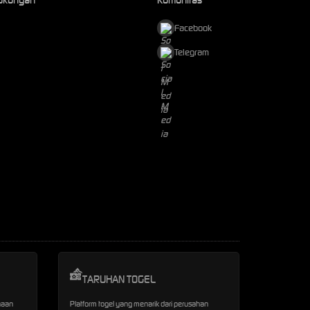
Facebook
Telegram
TARUHAN TOGEL
haan
Platform togel yang menarik dari perusahan