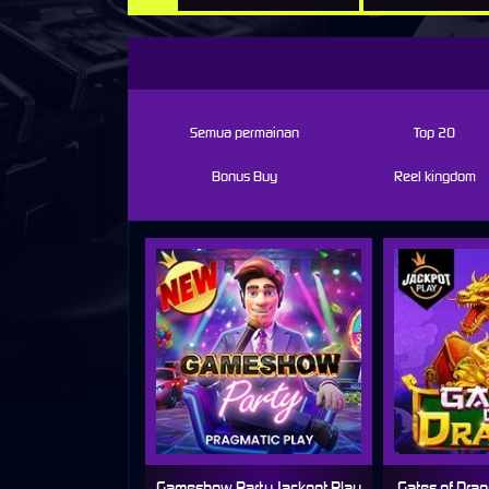
Semua permainan
Top 20
Bonus Buy
Reel kingdom
Gameshow Party Jackpot Play
Gates of Drag