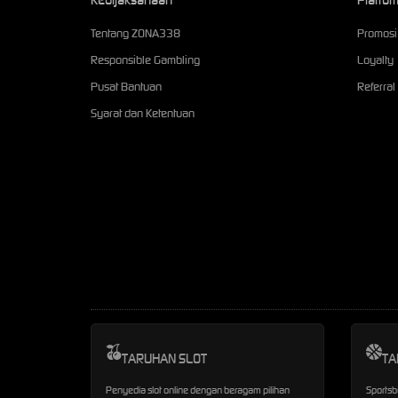
Tentang ZONA338
Promosi
Responsible Gambling
Loyalty
Pusat Bantuan
Referral
Syarat dan Ketentuan
TARUHAN SLOT
TA
Penyedia slot online dengan beragam pilihan
Sportsb