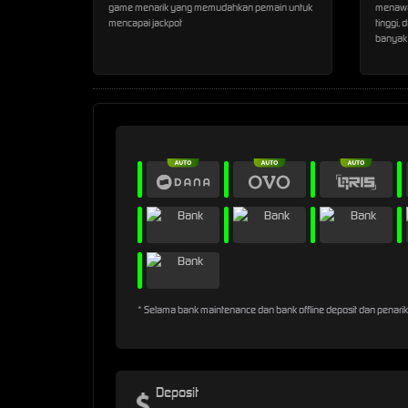
game menarik yang memudahkan pemain untuk
menawar
mencapai jackpot
tinggi,
banyak 
* Selama bank maintenance dan bank offline deposit dan penarik
Deposit