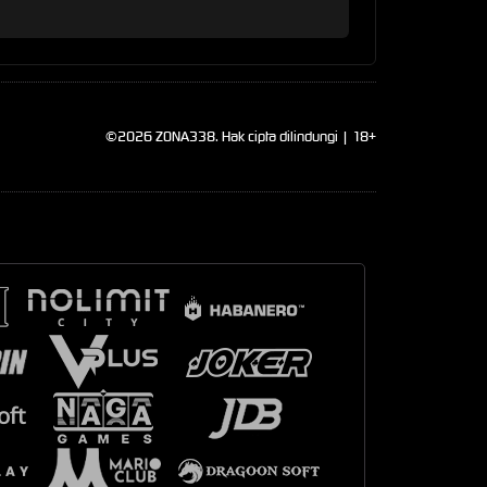
©2026 ZONA338. Hak cipta dilindungi | 18+