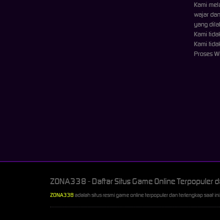
Kami mela
wajar dan
yang dila
Kami tida
Kami tida
Proses Wi
ZONA338 - Daftar Situs Game Online Terpopuler 
ZONA338
adalah situs resmi game online terpopuler dan terlengkap saat 