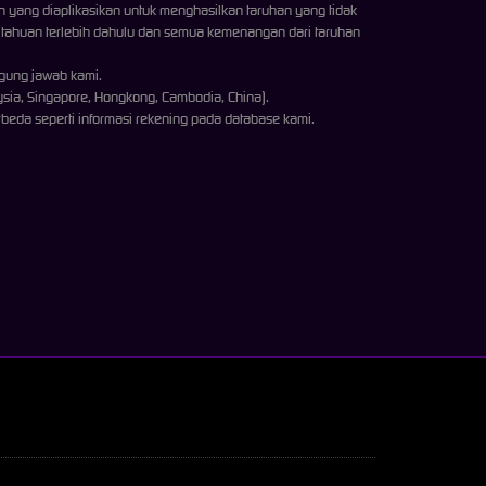
 yang diaplikasikan untuk menghasilkan taruhan yang tidak
itahuan terlebih dahulu dan semua kemenangan dari taruhan
ggung jawab kami.
sia, Singapore, Hongkong, Cambodia, China).
rbeda seperti informasi rekening pada database kami.