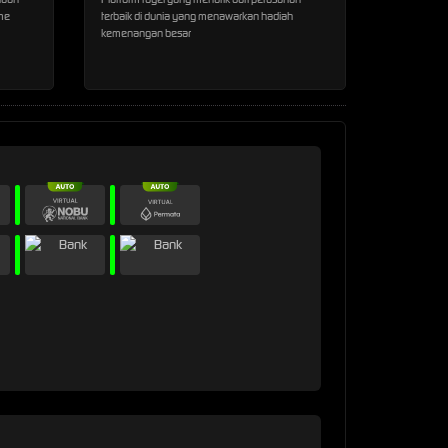
ame
terbaik di dunia yang menawarkan hadiah
kemenangan besar