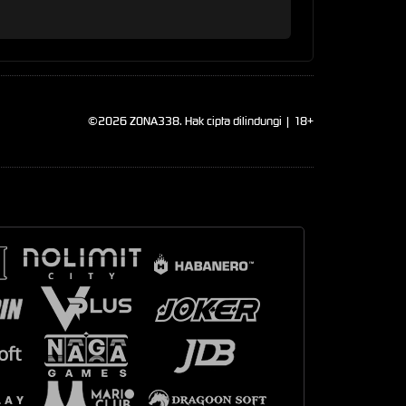
©2026 ZONA338. Hak cipta dilindungi | 18+