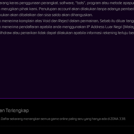
rang keras penggunaan perangkat, software, "bots", program atau metode apapun
 merugikan pihak kami. Penutupan account akan dilakukan tanpa adanya pember
kukan akan dibatalkan dan sisa saldo akan dihanguskan.
k menerima komplain atas Void dan Reject dalam permainan, Sebab itu diluar tan
k menerima pendaftaran apabila anda menggunakan IP Address Luar Negri (Malay
thdraw atau penarikan tidak dapat dilakukan apabila informasi rekening tertuju be
dan Terlengkap
ini. Daftar sekarang menangkan semua game online paling seru yang hanya ada di ZONA 338.